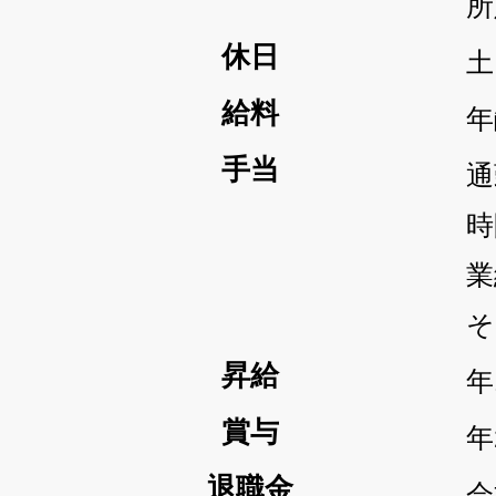
​
休日
土
給料
年
手当
通
時
業
​
昇給
年
賞与
​
退職金
​