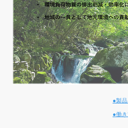
●製
●働